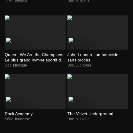
Film Comédie
Doc. Musique
Queen, We Are the Champions :
John Lennon : un homicide
Le plus grand hymne sportif de
sans procès
tous les temps
Doc. Musique
Doc. Judiciaire
Rock Academy
The Velvet Underground
Série Jeunesse
Doc. Musique