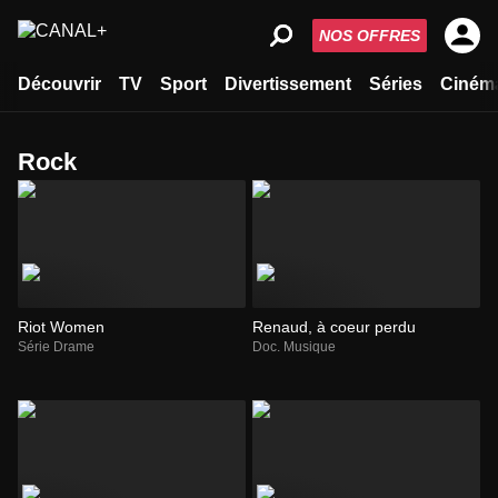
NOS OFFRES
Découvrir
TV
Sport
Divertissement
Séries
Ciném
rock
Riot Women
Renaud, à coeur perdu
Série Drame
Doc. Musique