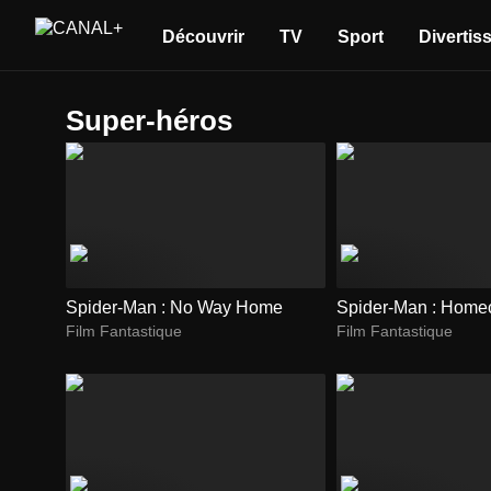
Découvrir
TV
Sport
Divertis
super-héros
Spider-Man : No Way Home
Spider-Man : Home
Film Fantastique
Film Fantastique