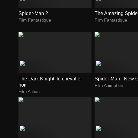
Spider-Man 2
The Amazing Spide
Film Fantastique
Film Fantastique
The Dark Knight, le chevalier
Spider-Man : New G
noir
Film Animation
Film Action