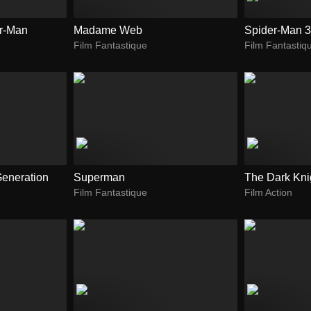
r-Man
Madame Web
Spider-Man 
Film Fantastique
Film Fantastiq
eneration
Superman
The Dark Kni
Film Fantastique
Film Action