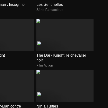
an : Incognito
Les Sentinelles
e
Série Fantastique
ght
The Dark Knight, le chevalier
noir
Film Action
r-Man contre
Ninja Turtles