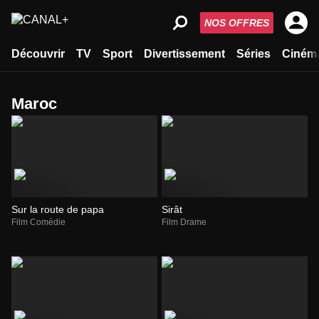
NOS OFFRES
Découvrir
TV
Sport
Divertissement
Séries
Ciném
Maroc
Sur la route de papa
Sirât
Film Comédie
Film Drame