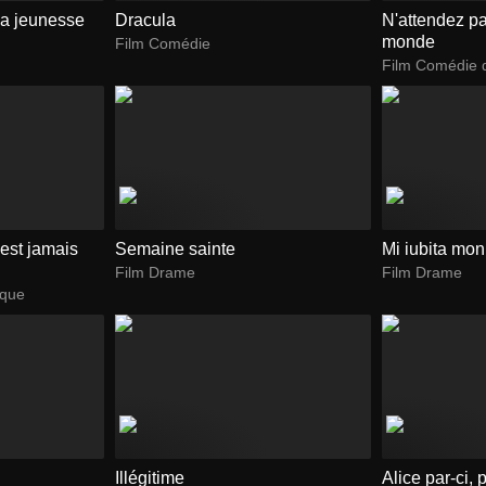
la jeunesse
Dracula
N'attendez pa
monde
Film Comédie
Film Comédie 
est jamais
Semaine sainte
Mi iubita mo
Film Drame
Film Drame
ique
Illégitime
Alice par-ci, 