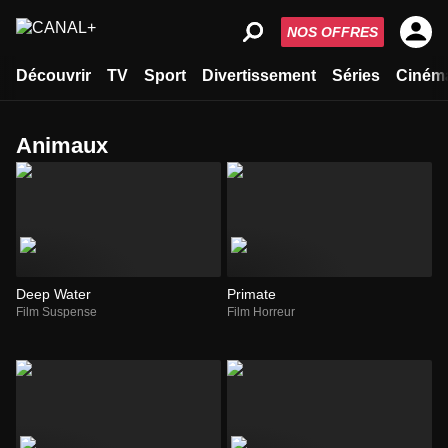
NOS OFFRES
Découvrir
TV
Sport
Divertissement
Séries
Ciném
animaux
Deep Water
Primate
Film Suspense
Film Horreur