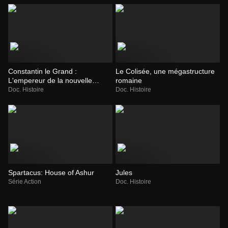
Constantin le Grand :
Le Colisée, une mégastructure
L'empereur de la nouvelle
romaine
Rome
Doc. Histoire
Doc. Histoire
Spartacus: House of Ashur
Jules
Série Action
Doc. Histoire