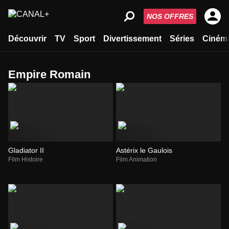
NOS OFFRES
Découvrir
TV
Sport
Divertissement
Séries
Ciném
Empire Romain
Gladiator II
Astérix le Gaulois
Film Histoire
Film Animation