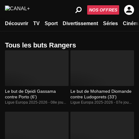
NOS OFFRES
Découvrir
TV
Sport
Divertissement
Séries
Ciném
Tous les buts Rangers
Le but de Djeidi Gassama
Le but de Mohamed Diomande
contre Porto (6')
contre Ludogorets (33')
Ligue Europa 2025-2026 - 08e jou...
Ligue Europa 2025-2026 - 07e jou...