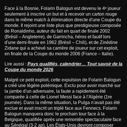
Face à la Bosnie, Folarin Balogun est devenu le 4ᵉ joueur
seulement à inscrire un but et à recevoir un carton rouge
dans le même match à élimination directe d'une Coupe du
monde. Il rejoint une liste plus que prestigieuse composée
de Ronaldinho, auteur du fait en quart de finale 2002
(Brésil – Angleterre), de Garrincha, héros et fautif lors
d'une demi-finale en 1962 (Brésil – Chili), et de Zinédine
Zidane qui a achevé sa carrière de joueur sur cet exploit,
en finale de la Coupe du monde 2006 (France – Italie).
Lire aussi :
Pays qualifiés, calendrier… Tout savoir de la
Coupe du monde 2026
Malgré ce petit exploit, cette expulsion de Folarin Balogun
a créé une légère polémique. Exclu pour avoir marché sur
la jambe d'un adversaire, la faute a rapidement été
comparée à celle de Lionel Messi face à l'Algérie (1re
journée). Dans la même situation, la Pulga n'avait pas été
exclue et avait inscrit un triplé face aux Fennecs. Folarin
Balogun manquera donc le prochain tour face à la
Belgique, qualifiée après une remontée spectaculaire face
au Sénégal (3-2 ap). Les États-Unis devront composer