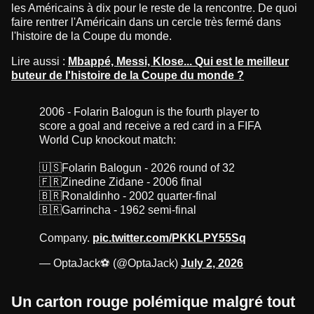
les Américains à dix pour le reste de la rencontre. De quoi
faire rentrer l'Américain dans un cercle très fermé dans
l'histoire de la Coupe du monde.
Lire aussi :
Mbappé, Messi, Klose... Qui est le meilleur
buteur de l'histoire de la Coupe du monde ?
2006 - Folarin Balogun is the fourth player to
score a goal and receive a red card in a FIFA
World Cup knockout match:
🇺🇸Folarin Balogun - 2026 round of 32
🇫🇷Zinedine Zidane - 2006 final
🇧🇷Ronaldinho - 2002 quarter-final
🇧🇷Garrincha - 1962 semi-final
Company.
pic.twitter.com/PKKLPY55Sq
— OptaJack⚽️ (@OptaJack)
July 2, 2026
Un carton rouge polémique malgré tout