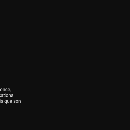
rence,
cations
dis que son