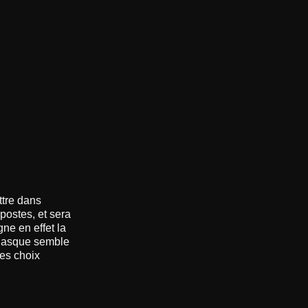
ttre dans
postes, et sera
gne en effet la
égasque semble
ces choix