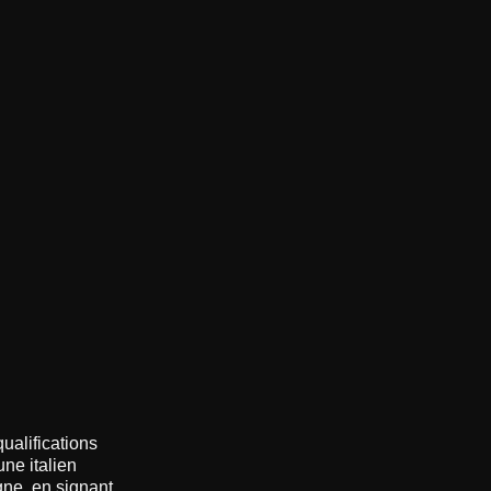
ualifications
une italien
gne, en signant