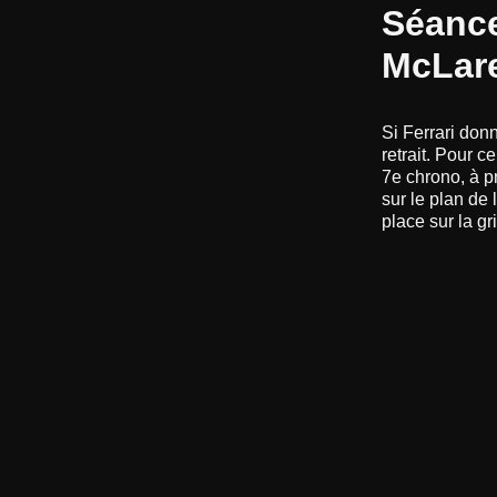
Séance
McLar
Si Ferrari don
retrait. Pour c
7e chrono, à p
sur le plan de
place sur la gri