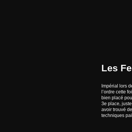
Les Fe
Impérial lors d
l’ordre cette 
bien placé pour
3e place, just
avoir trouvé d
techniques pai