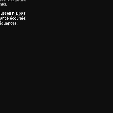
èmes.
ussell n’a pas
séance écourtée
nséquences