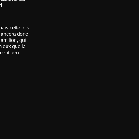
i.
ais cette fois
’élancera donc
Hamilton, qui
mieux que la
ement peu