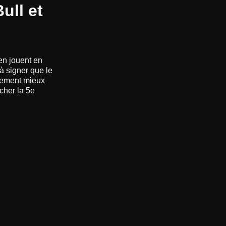
ull et
ren jouent en
 à signer que le
èrement mieux
cher la 5e