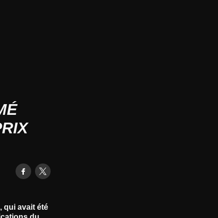
MÉ
RIX
 qui avait été
fications du