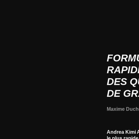
FORMU
RAPID
DES Q
DE G
Maxime Duch
Andrea Kimi A
le plus rapide