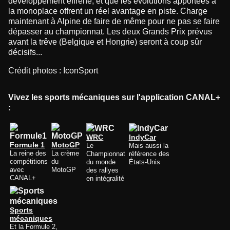
développement effréné, et que les évolutions apportées à
la monoplace offrent un réel avantage en piste. Charge
maintenant à Alpine de faire de même pour ne pas se faire
dépasser au championnat. Les deux Grands Prix prévus
avant la trêve (Belgique et Hongrie) seront à coup sûr
décisifs...
Crédit photos : IconSport
Vivez les sports mécaniques sur l'application CANAL+
:
WRC
IndyCar
Formule 1
MotoGP
Le
Mais aussi la
La reine des
La crème
Championnat
référence des
compétitions
du
du monde
États-Unis
avec
MotoGP
des rallyes
CANAL+
en intégralité
Sports
mécaniques
Et la Formule 2,