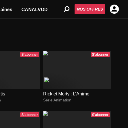
NOS OFFRES
aînes
CANALVOD
S'abonner
S'abonner
tis
Rick et Morty : L’Anime
n
Série Animation
S'abonner
S'abonner