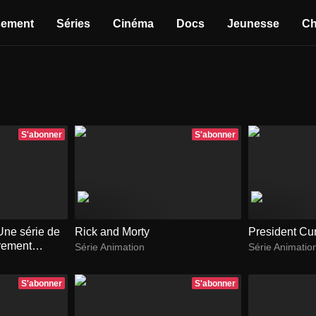
sement
Séries
Cinéma
Docs
Jeunesse
Ch
S'abonner
S'abonner
ne série de
Rick and Morty
President Cur
èrement
Série Animation
Série Animatio
S'abonner
S'abonner