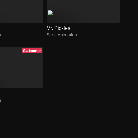
Mr. Pickles
n
Série Animation
S'abonner
n