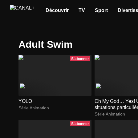
Découvrir
TV
Sport
Divertis
Adult Swim
S'abonner
YOLO
Oh My God… Yes! U
situations particuli
Série Animation
parlantes
Série Animation
S'abonner