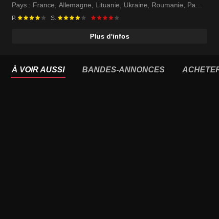
Aleksandr Filippenko
Pays :
France
,
Allemagne
,
Lituanie
,
Ukraine
,
Roumanie
,
Pays-
Bas
,
Lettonie
P.
S.
Plus d'infos
À VOIR AUSSI
BANDES-ANNONCES
ACHETE