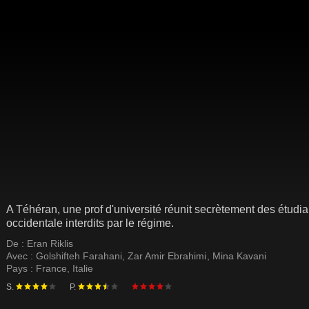
A Téhéran, une prof d'université réunit secrètement des étudian
occidentale interdits par le régime.
De :
Eran Riklis
Avec :
Golshifteh Farahani
,
Zar Amir Ebrahimi
,
Mina Kavani
Pays :
France
,
Italie
S.
P.