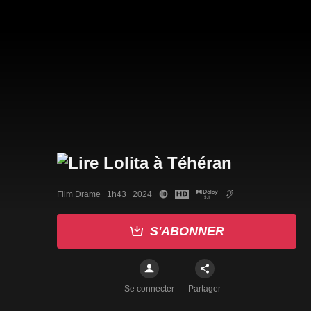
Film Drame   1h43   2024
S'ABONNER
Se connecter
Partager