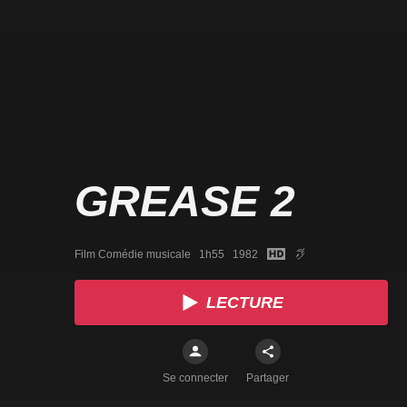
GREASE 2
Film Comédie musicale   1h55   1982
LECTURE
Se connecter
Partager