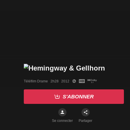
Téléfilm Drame   2h28   2012
S'ABONNER
Se connecter
Partager