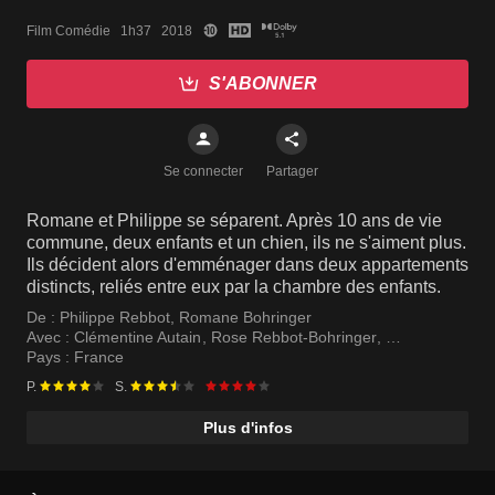
Film Comédie   1h37   2018
S'ABONNER
Se connecter
Partager
Romane et Philippe se séparent. Après 10 ans de vie
commune, deux enfants et un chien, ils ne s'aiment plus.
Ils décident alors d'emménager dans deux appartements
distincts, reliés entre eux par la chambre des enfants.
De :
Philippe Rebbot
,
Romane Bohringer
Avec :
Clémentine Autain
,
Rose Rebbot-Bohringer
,
Raoul Rebbot-Bohringer
Pays :
France
P.
S.
Plus d'infos