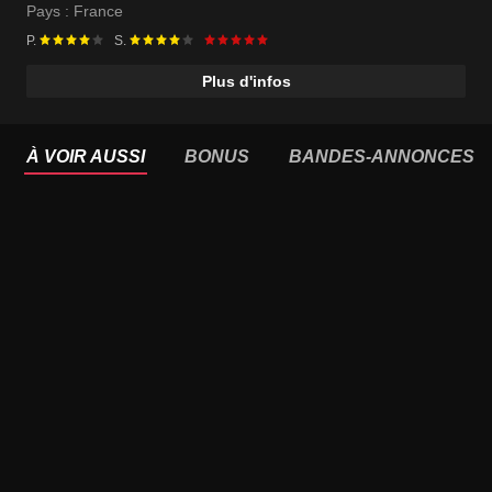
Luàna Bajrami
Pays :
France
P.
S.
Plus d'infos
À VOIR AUSSI
BONUS
BANDES-ANNONCES