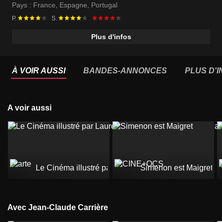
Pays :
France
,
Espagne
,
Portugal
P.
S.
Plus d'infos
À VOIR AUSSI
BANDES-ANNONCES
PLUS D'
A voir aussi
Le Cinéma illustré par Laurent Durieux - L'art de l'affi
Simenon est Maigret
Avec Jean-Claude Carrière