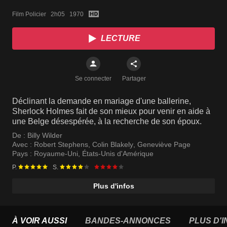
Film Policier   2h05   1970
LECTURE
Se connecter
Partager
Déclinant la demande en mariage d'une ballerine,
Sherlock Holmes fait de son mieux pour venir en aide à
une Belge désespérée, à la recherche de son époux.
De :
Billy Wilder
Avec :
Robert Stephens
,
Colin Blakely
,
Geneviève Page
Pays :
Royaume-Uni
,
États-Unis d'Amérique
P.
S.
Plus d'infos
À VOIR AUSSI
BANDES-ANNONCES
PLUS D'