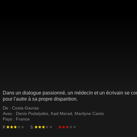
Dans un dialogue passionné, un médecin et un écrivain se confro
pour l'autre à sa propre disparition.
De :
Costa-Gavras
Avec :
Denis Podalydès
,
Kad Merad
,
Marilyne Canto
Pays :
France
P.
S.