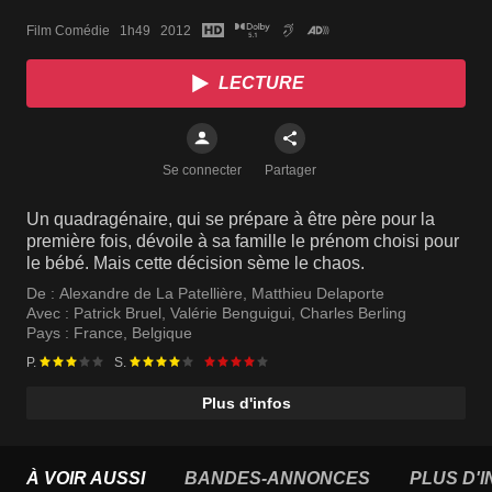
Film Comédie   1h49   2012
LECTURE
Se connecter
Partager
Un quadragénaire, qui se prépare à être père pour la
première fois, dévoile à sa famille le prénom choisi pour
le bébé. Mais cette décision sème le chaos.
De :
Alexandre de La Patellière
,
Matthieu Delaporte
Avec :
Patrick Bruel
,
Valérie Benguigui
,
Charles Berling
Pays :
France
,
Belgique
P.
S.
Plus d'infos
À VOIR AUSSI
BANDES-ANNONCES
PLUS D'