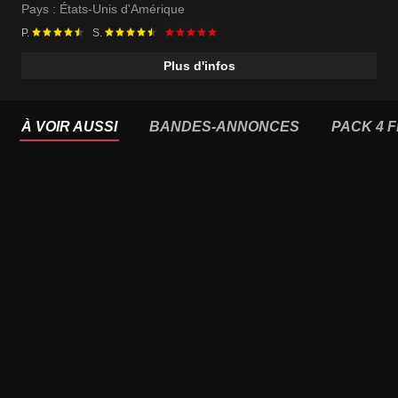
Pays :
États-Unis d'Amérique
P.
S.
Plus d'infos
À VOIR AUSSI
BANDES-ANNONCES
PACK 4 F