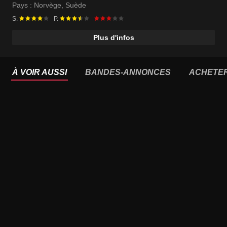
Marte Magnusdotter Solem
Pays :
Norvège
,
Suède
S.
P.
Plus d'infos
À VOIR AUSSI
BANDES-ANNONCES
ACHETE