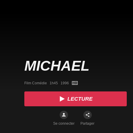
MICHAEL
Film Comédie   1h45   1996
LECTURE
Se connecter
Partager