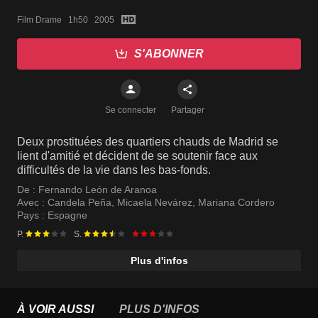
Film Drame   1h50   2005
S'ABONNER
Se connecter
Partager
Deux prostituées des quartiers chauds de Madrid se
lient d'amitié et décident de se soutenir face aux
difficultés de la vie dans les bas-fonds.
De :
Fernando León de Aranoa
Avec :
Candela Peña
,
Micaela Nevárez
,
Mariana Cordero
Pays :
Espagne
P.
S.
Plus d'infos
À VOIR AUSSI
PLUS D'INFOS