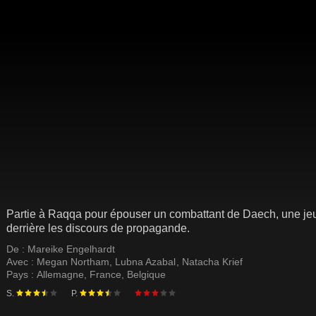
Partie à Raqqa pour épouser un combattant de Daech, une jeune
derrière les discours de propagande.
De :
Mareike Engelhardt
Avec :
Megan Northam
,
Lubna Azabal
,
Natacha Krief
Pays :
Allemagne
,
France
,
Belgique
S.
P.