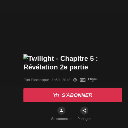
Film Fantastique   1h50   2012
S'ABONNER
Se connecter
Partager