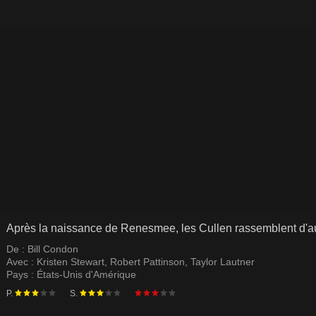
Après la naissance de Renesmee, les Cullen rassemblent d'aut
De :
Bill Condon
Avec :
Kristen Stewart
,
Robert Pattinson
,
Taylor Lautner
Pays :
États-Unis d'Amérique
P.
S.