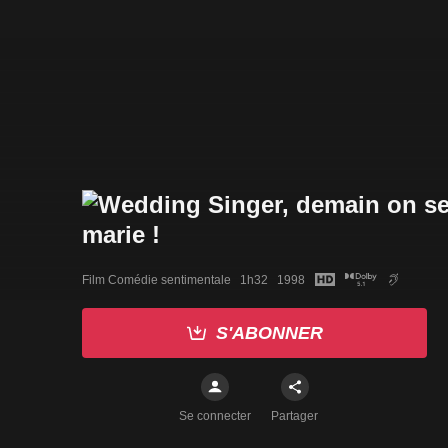
Film Comédie sentimentale   1h32   1998
S'ABONNER
Se connecter
Partager