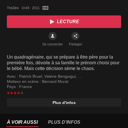
Théâtre   1h49   2011
LECTURE
Se connecter
Partager
Un quadragénaire, qui se prépare à être père pour la
première fois, dévoile à sa famille le prénom choisi pour
le bébé. Mais cette décision sème le chaos.
Avec :
Patrick Bruel
,
Valérie Benguigui
,
Guillaume de Tonquédec
Metteur en scène :
Bernard Murat
Pays :
France
Plus d'infos
À VOIR AUSSI
PLUS D'INFOS