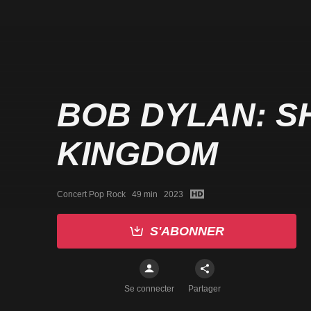
BOB DYLAN: 
KINGDOM
Concert Pop Rock   49 min   2023
S'ABONNER
Se connecter
Partager