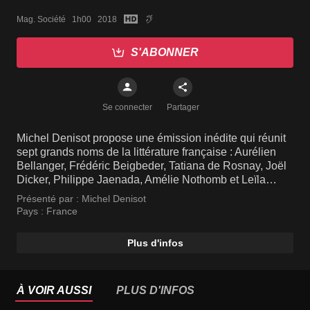
Mag. Société   1h00   2018
S'ABONNER
Se connecter
Partager
Michel Denisot propose une émission inédite qui réunit
sept grands noms de la littérature française : Aurélien
Bellanger, Frédéric Beigbeder, Tatiana de Rosnay, Joël
Dicker, Philippe Jaenada, Amélie Nothomb et Leïla
Slimani. Ces hommes et ces femmes de lettres
Présenté par :
Michel Denisot
comparent leurs expériences, leur façon de travailler,
Pays :
France
mais aussi leur rapport à l'écriture.
Plus d'infos
À VOIR AUSSI
PLUS D'INFOS