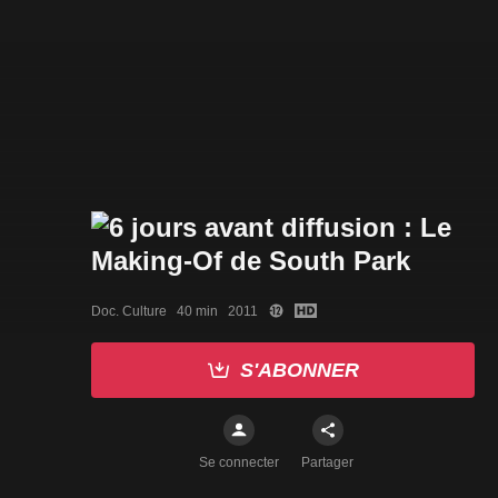
Doc. Culture   40 min   2011
S'ABONNER
Se connecter
Partager