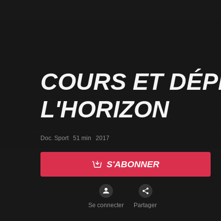
COURS ET DÉ
L'HORIZON
Doc. Sport   51 min   2017
S'ABONNER
Se connecter
Partager