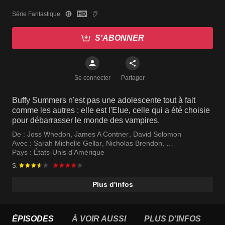
Série Fantastique
S'ABONNER
Se connecter
Partager
Buffy Summers n'est pas une adolescente tout à fait
comme les autres : elle est l'Elue, celle qui a été choisie
pour débarrasser le monde des vampires.
De :
Joss Whedon
,
James A Contner
,
David Solomon
Avec :
Sarah Michelle Gellar
,
Nicholas Brendon
,
Alyson Hannigan
Pays :
États-Unis d'Amérique
S.
Plus d'infos
ÉPISODES
À VOIR AUSSI
PLUS D'INFOS