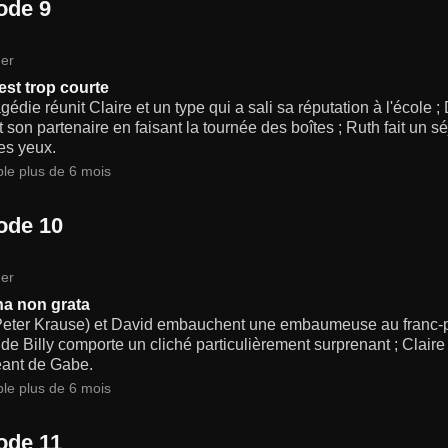
ode 9
er
est trop courte
gédie réunit Claire et un type qui a sali sa réputation à l'école ;
t son partenaire en faisant la tournée des boîtes ; Ruth fait un 
es yeux.
ble plus de 6 mois
ode 10
er
a non grata
Peter Krause) et David embauchent une embaumeuse au franc-par
de Billy comporte un cliché particulièrement surprenant ; Clair
ant de Gabe.
ble plus de 6 mois
ode 11