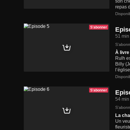
son che
repas d
Disponi
S'abonner
Epis
51 min
S'abonn
À livre
Rulh es
Billy (
l’église
Disponi
S'abonner
Epis
54 min
S'abonn
La ch
Un veuf
fleuris