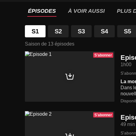
ÉPISODES
À VOIR AUSSI
PLUS D
S1
S2
S3
S4
S5
Saison de 13 épisodes
S'abonner
Epis
1h00
S'abonn
La mor
Dans le
nouvell
Disponi
S'abonner
Epis
49 min
S'abonn