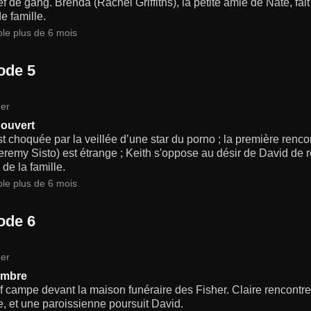
f de gang. Brenda (Rachel Griffiths), la petite amie de Nate, f
e famille.
ble plus de 6 mois
ode 5
er
 ouvert
t choquée par la veillée d’une star du porno ; la première renc
Jeremy Sisto) est étrange ; Keith s'oppose au désir de David d
 de la famille.
ble plus de 6 mois
ode 6
er
ambre
 campe devant la maison funéraire des Fisher. Claire rencontre 
te, et une paroissienne poursuit David.