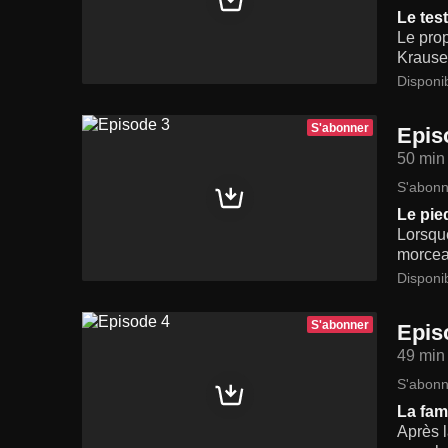
Le tes
Le prop
Krause)
Disponi
S'abonner
Epis
50 min
S'abonn
Le pie
Lorsque
morceau
Disponi
S'abonner
Epis
49 min
S'abonn
La fami
Après l