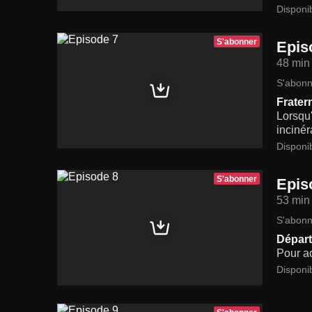
Disponi
S'abonner
Epis
48 min
S'abonn
Frater
Lorsqu'
incinér
Disponi
S'abonner
Epis
53 min
S'abonn
Départ
Pour ac
Disponi