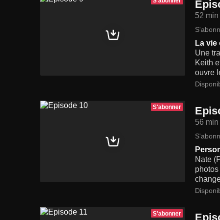
S'abonner
Epis
52 min
S'abonn
La vie 
Une tra
Keith e
ouvre l
Disponi
S'abonner
Epis
56 min
S'abonn
Person
Nate (
photos 
change
Disponi
S'abonner
Epis