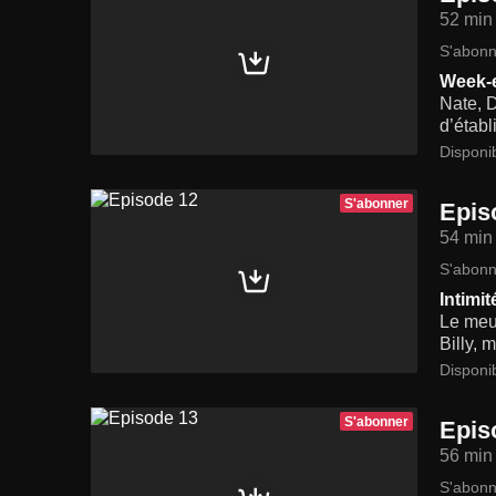
52 min
S'abonn
Week-
Nate, D
d’établ
Disponi
S'abonner
Epis
54 min
S'abonn
Intimit
Le meu
Billy, 
Disponi
S'abonner
Epis
56 min
S'abonn