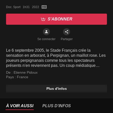
Doc. Sport   1h31   2022
S'ABONNER
Se connecter
Partager
Le 6 septembre 2005, le Stade Français crée la
sensation en arborant, à Perpignan, un maillot rose. Les
joueurs perpignanais comme tous les spectateurs
présents n'en reviennent pas. Un coup médiatique
réalisé par le club parisien comme son calendrier
De :
Etienne Pidoux
dénudé. En presque 140 ans d'histoire, le Stade français
Pays :
France
s'est bâti une place à part dans le rugby national. Sur le
terrain, quatorze titres de champion. Mais depuis 2015,
Plus d'infos
les Parisiens courent après un nouveau sacre et, après
avoir enfin retrouvé les phases finales la saison
dernière, visent le sommet pour cette saison 2021/2022.
À VOIR AUSSI
PLUS D'INFOS