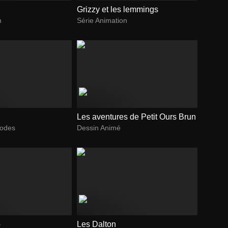
Grizzy et les lemmings
n
Série Animation
Les aventures de Petit Ours Brun
sodes
Dessin Animé
o
Les Dalton