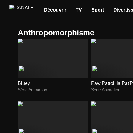
Découvrir
TV
Sport
Divertis
anthropomorphisme
Bluey
Paw Patrol, la Pat'P
Série Animation
Série Animation