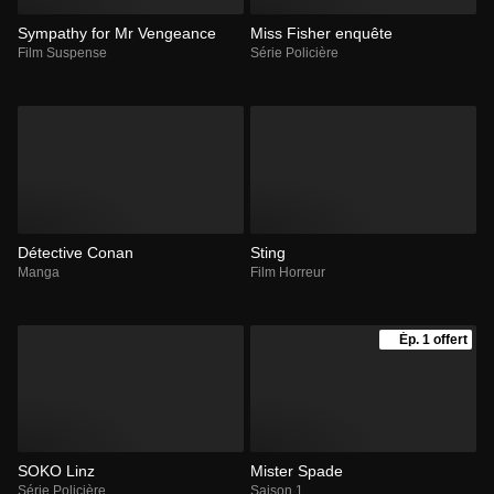
Sympathy for Mr Vengeance
Miss Fisher enquête
Film Suspense
Série Policière
Détective Conan
Sting
Manga
Film Horreur
Ép. 1 offert
SOKO Linz
Mister Spade
Série Policière
Saison 1