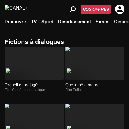
NOS OFFRES
Découvrir
TV
Sport
Divertissement
Séries
Ciném
fictions à dialogues
Orgueil et préjugés
Que la bête meure
Film Comédie dramatique
Film Policier