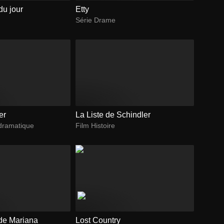
du jour
Etty
Série Drame
er
La Liste de Schindler
dramatique
Film Histoire
de Mariana
Lost Country