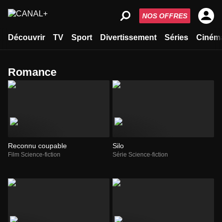
NOS OFFRES
Découvrir
TV
Sport
Divertissement
Séries
Ciném
romance
Reconnu coupable
Silo
Film Science-fiction
Série Science-fiction