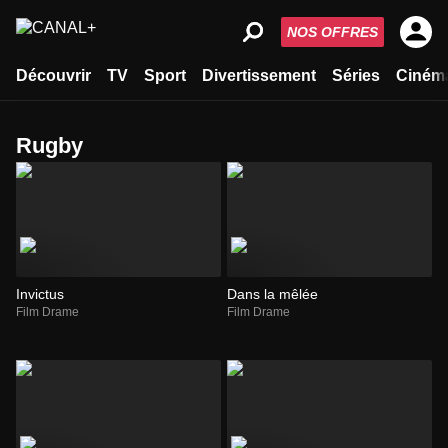
NOS OFFRES
Découvrir
TV
Sport
Divertissement
Séries
Ciném
rugby
Invictus
Dans la mêlée
Film Drame
Film Drame