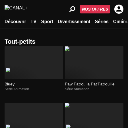
NOS OFFRES
Découvrir
TV
Sport
Divertissement
Séries
Ciném
tout-petits
Bluey
Paw Patrol, la Pat'Patrouille
Série Animation
Série Animation