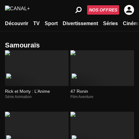
NOS OFFRES
Découvrir
TV
Sport
Divertissement
Séries
Ciném
samouraïs
Rick et Morty : L’Anime
47 Ronin
Série Animation
Film Aventure