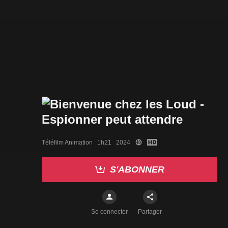
Téléfilm Animation   1h21   2024
S'ABONNER
Se connecter
Partager