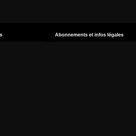
s
Abonnements et infos légales
CINÉ+ OCS
Politique cookies
Données
personnelles et
MYTF1
Mentions légales
confidentialité
france 2
Conditions
Accessibilité :
générales
Partiellement
france 3
d'utilisation
conforme
france 5
Intelligence
M6
Artificielle – Droit
d’opposition
ARTE
beIN SPORTS
NETFLIX
Apple TV
HBO Max