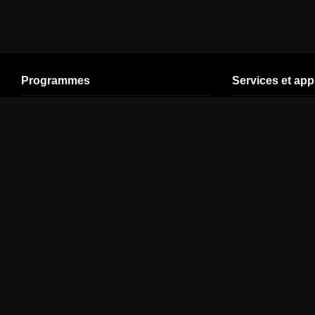
Programmes
Services et app
Cinéma
Espace adulte
Plan de site
Séries
Programme TV
Espace Client
SPORT
En direct
Assistance
Jeunesse
Premier League
VOD
Documentaires
Top 14
CANAL+ Groupe
Streaming
Formule 1
Offres d'emploi
Divertissement
Moto GP
FAQ
Info
NBA
Taxonomie
Musique
Chaînes
CANAL+
CSTAR