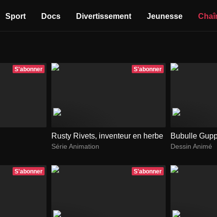
Sport
Docs
Divertissement
Jeunesse
Chaî
S'abonner
S'abonner
Rusty Rivets, inventeur en herbe
Bubulle Gupp
Série Animation
Dessin Animé
S'abonner
S'abonner