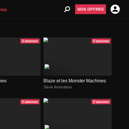
NOS OFFRES
nes
S'abonner
S'abonner
ies
Blaze et les Monster Machines
Série Animation
S'abonner
S'abonner