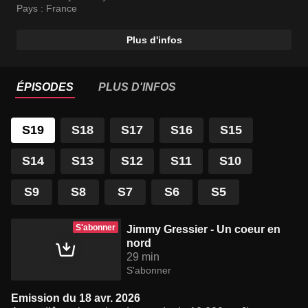
ses années à vivre avec les gens du voyage, les rues de
Pays :
France
son quartier et sa nouvelle vie.
Plus d'infos
ÉPISODES
PLUS D'INFOS
S19
S18
S17
S16
S15
S14
S13
S12
S11
S10
S9
S8
S7
S6
S5
S'abonner
Jimmy Gressier - Un coeur en
nord
29 min
S'abonner
Emission du 18 avr. 2026