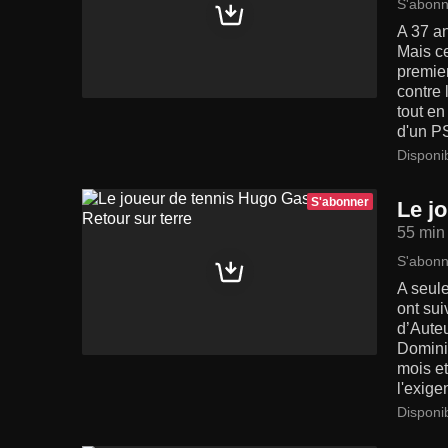
S'abonn
A 37 an
Mais ce
premier
contre 
tout en
d'un PS
Disponi
S'abonner
Le j
55 min
S'abonn
A seule
ont sui
d’Aute
Dominic
mois et
l'exige
Disponi