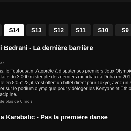
S14
S13
S12
S11
S10
S9
li Bedrani - La dernière barrière
er
s, le Toulousain s’apprête à disputer ses premiers Jeux Olymp
lace du 3 000 m steeple des derniers mondiaux à Doha en 2019
e en 8’05’’23, il s’est offert un billet direct pour Tokyo, avec un
er sur le podium olympique pour y déloger les Kenyans et Ethi
iscipline.
ble plus de 6 mois
la Karabatic - Pas la première danse