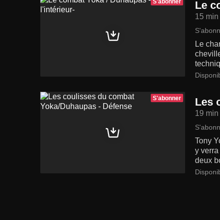
S'abonner
Le c
15 min
S'abonn
Le cham
chevill
techniq
Disponi
S'abonner
Les 
19 min
S'abonn
Tony Y
y verra
deux bo
Disponi