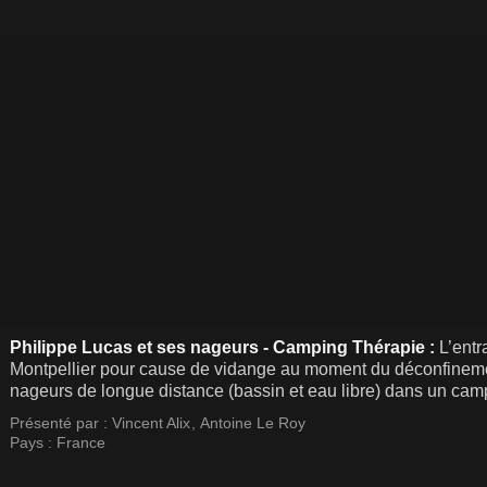
Philippe Lucas et ses nageurs - Camping Thérapie :
L’entr
Montpellier pour cause de vidange au moment du déconfinemen
nageurs de longue distance (bassin et eau libre) dans un cam
Ce camping est vide mais dôté d'un bassin de 50 mètres, suffi
Présenté par :
Vincent Alix
,
Antoine Le Roy
puisse relancer ses nageurs frustrés de ne pas avoir nagé pe
Pays :
France