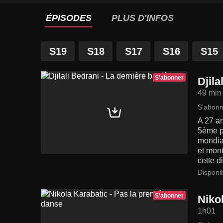
ÉPISODES
PLUS D'INFOS
S19
S18
S17
S16
S15
S'abonner
Djila
49 min
S'abonn
A 27 an
5ème p
mondial
et mont
cette d
Disponi
S'abonner
Niko
1h01