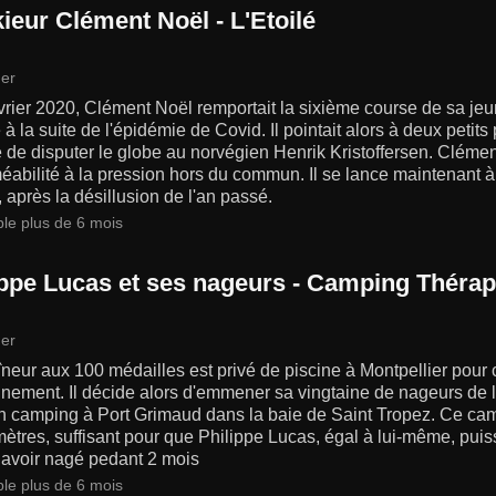
ieur Clément Noël - L'Etoilé
er
vrier 2020, Clément Noël remportait la sixième course de sa jeu
e à la suite de l'épidémie de Covid. Il pointait alors à deux petit
de disputer le globe au norvégien Henrik Kristoffersen. Clément
abilité à la pression hors du commun. Il se lance maintenant 
après la désillusion de l'an passé.
ble plus de 6 mois
ippe Lucas et ses nageurs - Camping Thérap
er
îneur aux 100 médailles est privé de piscine à Montpellier po
nement. Il décide alors d'emmener sa vingtaine de nageurs de l
n camping à Port Grimaud dans la baie de Saint Tropez. Ce cam
ètres, suffisant pour que Philippe Lucas, égal à lui-même, puis
 avoir nagé pedant 2 mois
ble plus de 6 mois