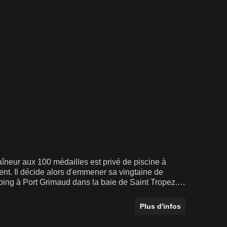
aîneur aux 100 médailles est privé de piscine à
t. Il décide alors d'emmener sa vingtaine de
ping à Port Grimaud dans la baie de Saint Tropez.
sant pour que Philippe Lucas, égal à lui-même,
dant 2 mois
Plus d'infos