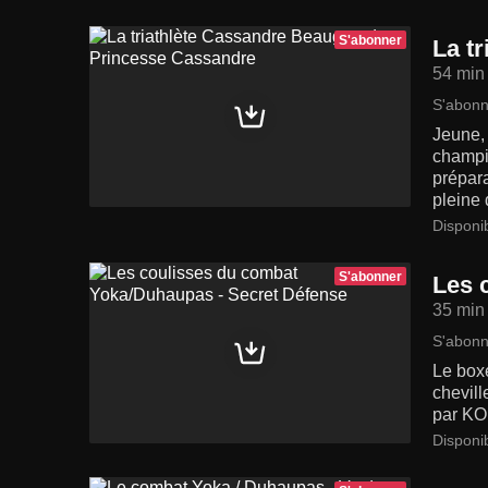
S'abonner
La t
54 min
S'abonn
Jeune, 
champio
prépara
pleine 
Disponi
S'abonner
Les 
35 min
S'abonn
Le box
chevill
par KO
Disponi