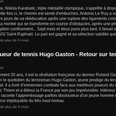
er
s, Nikola Karabatic, triple médaillé olympique, s'apprête à di
tte fois ci, le chemin est semé d'embuches. Antoine Le Roy a s
s jours de sa rééducation après une rupture des ligaments croi
la montre qui se transforme en course d'obstacles, après une ph
 plein confinement... Sept mois et deux jours plus tard, il faisait 
G/ Saint Raphaël. Le pari est gagné et sa sélection validée qu
ble plus de 6 mois
oueur de tennis Hugo Gaston - Retour sur te
er
ment 20 ans, il est la révélation française du dernier Roland Ga
vi le quotidien du tennisman Hugo Gaston, jeune prodige du tenn
uil. Il a livré d'immenses combats face aux meilleurs joueurs
 Thiem et a ébloui la France par son jeu imprévisible. Intérieur 
 raconte l'apprentissage parfois douloureux d'un jeune homme de
nce impitoyable du très haut niveau.
ble plus de 6 mois