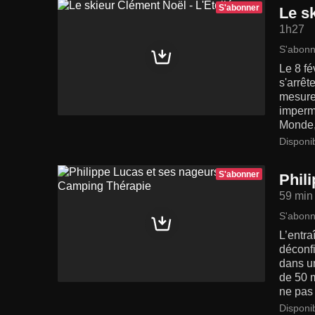
S'abonner
Le sk
1h27
S'abonn
Le 8 fé
s'arrêt
mesure 
impermé
Monde, 
Disponi
S'abonner
Phil
59 min
S'abonn
L’entra
déconfi
dans u
de 50 m
ne pas
Disponi