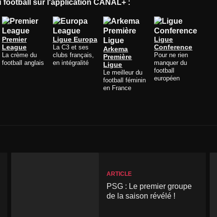
u football sur l'application CANAL+ :
Premier
Ligue Europa
Ligue
League
La C3 et ses
Conference
Arkema
La crème du
clubs français,
Pour ne rien
Première
football anglais
en intégralité
manquer du
Ligue
football
Le meilleur du
européen
football féminin
en France
ARTICLE
PSG : Le premier groupe
de la saison révélé !