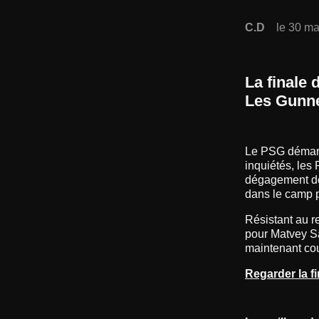
C.D
le 30 ma
La finale 
Les Gunne
Le PSG démarre
inquiétés, les
dégagement de 
dans le camp p
Résistant au r
pour Matvey Sa
maintenant cour
Regarder la 