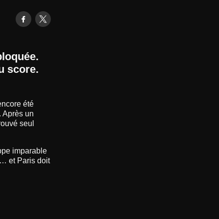
bloquée.
u score.
encore été
. Après un
rouvé seul
appe imparable
… et Paris doit